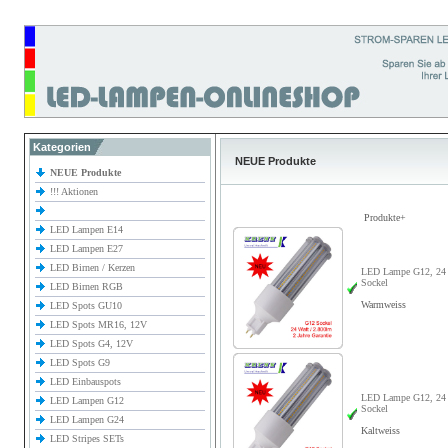
Kategorien
NEUE Produkte
NEUE Produkte
!!! Aktionen
Produkte+
LED Lampen E14
LED Lampen E27
LED Birnen / Kerzen
LED Lampe G12, 24 
Sockel
LED Birnen RGB
Warmweiss
LED Spots GU10
LED Spots MR16, 12V
LED Spots G4, 12V
LED Spots G9
LED Einbauspots
LED Lampe G12, 24 
LED Lampen G12
Sockel
LED Lampen G24
Kaltweiss
LED Stripes SETs