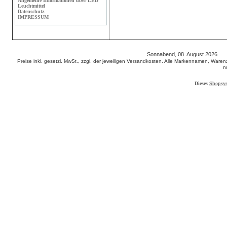
Allgemeine Informationen über LED
Leuchtmittel
Datenschutz
IMPRESSUM
Sonnabend, 08. August 2026 6
Preise inkl. gesetzl. MwSt., zzgl. der jeweiligen Versandkosten. Alle Markennamen, W
n
Dieses
Shopsy