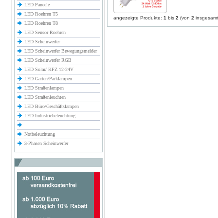
LED Paneele
LED Roehren T5
angezeigte Produkte:
1
bis
2
(von
2
insgesamt
LED Roehren T8
LED Sensor Roehren
LED Scheinwerfer
LED Scheinwerfer Bewegungsmelder
LED Scheinwerfer RGB
LED Solar/ KFZ 12-24V
LED Garten/Parklampen
LED Straßenlampen
LED Straßenleuchten
LED Büro/Geschäftslampen
LED Industriebeleuchtung
Notbeleuchtung
3-Phasen Scheinwerfer