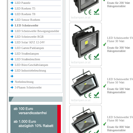
LED Paneele
Ersatz für 200 Watt
Halogenstrahler
LED Roehren T5
LED Roehren T8
LED Sensor Roehren
LED Scheinwerfer
LED Scheinwerfer Bewegungsmelder
LED Scheinwerfer RGB
LED Scheinwerfer S
Fluter 30 Watt
LED Solar/ KFZ 12-24V
Ersatz für 300 Watt
LED Garten/Parklampen
Halogenstrahler
LED Straßenlampen
LED Straßenleuchten
LED Büro/Geschäftslampen
LED Industriebeleuchtung
LED Scheinwerfer S
Notbeleuchtung
Fluter 50 Watt
3-Phasen Scheinwerfer
Ersatz für 500 Watt
Halogenstrahler
LED Scheinwerfer S
Fluter 80 Watt
Ersatz für 800 Watt
Halogenstrahler