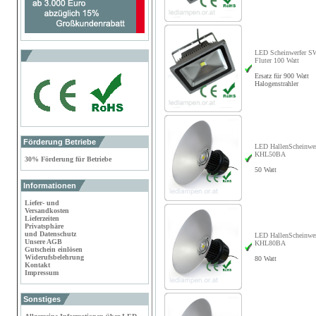
LED Scheinwerfer S
Fluter 100 Watt
Ersatz für 900 Watt
Halogenstrahler
Förderung Betriebe
LED HallenScheinwer
KHL50BA
30% Förderung für Betriebe
50 Watt
Informationen
Liefer- und
Versandkosten
Lieferzeiten
Privatsphäre
und Datenschutz
LED HallenScheinwer
Unsere AGB
KHL80BA
Gutschein einlösen
Widerufsbelehrung
80 Watt
Kontakt
Impressum
Sonstiges