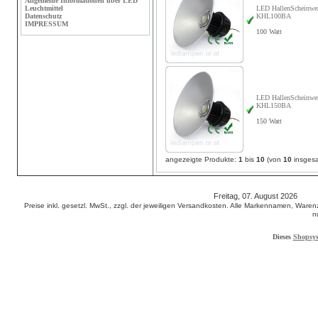
Allgemeine Informationen über LED
Leuchtmittel
LED HallenScheinwer
Datenschutz
KHL100BA
IMPRESSUM
100 Watt
LED HallenScheinwer
KHL150BA
150 Watt
angezeigte Produkte:
1
bis
10
(von
10
insges
Freitag, 07. August 2026 65
Preise inkl. gesetzl. MwSt., zzgl. der jeweiligen Versandkosten. Alle Markennamen, W
n
Dieses
Shopsy