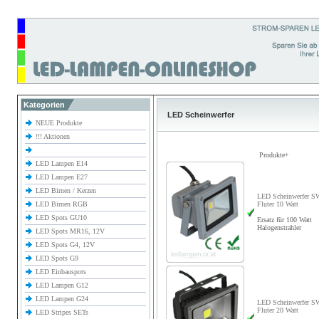
Kategorien
LED Scheinwerfer
NEUE Produkte
!!! Aktionen
Produkte+
LED Lampen E14
LED Lampen E27
LED Birnen / Kerzen
LED Scheinwerfer S
LED Birnen RGB
Fluter 10 Watt
LED Spots GU10
Ersatz für 100 Watt
Halogenstrahler
LED Spots MR16, 12V
LED Spots G4, 12V
LED Spots G9
LED Einbauspots
LED Lampen G12
LED Lampen G24
LED Scheinwerfer S
Fluter 20 Watt
LED Stripes SETs