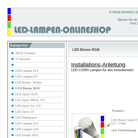
Kategorien
LED Birnen RGB
NEUE Produkte
!!! Aktionen
Installations-Anleitung
LED CORN Lampen für den Innenbereich
LED Lampen E14
LED Lampen E27
LED Birnen / Kerzen
LED Birnen RGB
LED Spots GU10
LED Spots MR16, 12V
LED Spots G4, 12V
Produkte+
LED Spots G9
LED Einbauspots
LED Birne Colour 
LED Lampen G12
E27, 3 Watt
LED Lampen G24
samt Fernbedienung
LED Stripes SETs