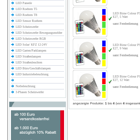
LED Paneele
LED Roehren T5
LED Birne Colour 
LED Roehren T8
E27, 5 Watt
LED Sensor Roehren
samt Fernbedienung
LED Scheinwerfer
LED Scheinwerfer Bewegungsmelder
LED Scheinwerfer RGB
LED Solar/ KFZ 12-24V
LED Birne Colour 
E27, 9 Watt
LED Garten/Parklampen
samt Fernbedienung
LED Straßenlampen
LED Straßenleuchten
LED Büro/Geschäftslampen
LED Industriebeleuchtung
LED Birne Colour 
E27, 12 Watt
Notbeleuchtung
samt Fernbedienung
3-Phasen Scheinwerfer
angezeigte Produkte:
1
bis
4
(von
4
insgesamt