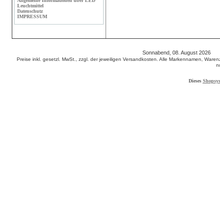
Allgemeine Informationen über LED
Leuchtmittel
Datenschutz
IMPRESSUM
Sonnabend, 08. August 2026 6
Preise inkl. gesetzl. MwSt., zzgl. der jeweiligen Versandkosten. Alle Markennamen, W
n
Dieses
Shopsy