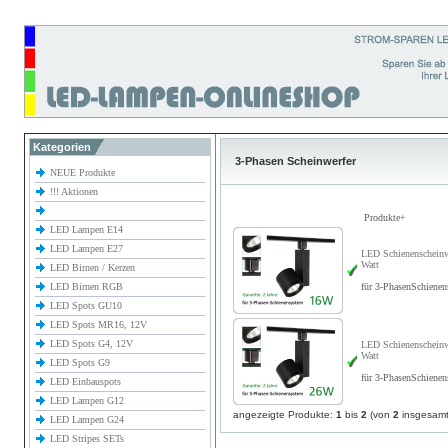
Kategorien
3-Phasen Scheinwerfer
NEUE Produkte
!!! Aktionen
Produkte+
LED Lampen E14
LED Lampen E27
LED Schienenscheinw
Watt
LED Birnen / Kerzen
LED Birnen RGB
für 3-PhasenSchiene
LED Spots GU10
LED Spots MR16, 12V
LED Spots G4, 12V
LED Schienenscheinw
Watt
LED Spots G9
für 3-PhasenSchiene
LED Einbauspots
LED Lampen G12
angezeigte Produkte:
1
bis
2
(von
2
insgesamt
LED Lampen G24
LED Stripes SETs