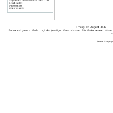
Allgemeine Informationen über LED
Leuchtmittel
Datenschutz
IMPRESSUM
Freitag, 07. August 2026 65
Preise inkl. gesetzl. MwSt., zzgl. der jeweiligen Versandkosten. Alle Markennamen, W
n
Dieses
Shopsy